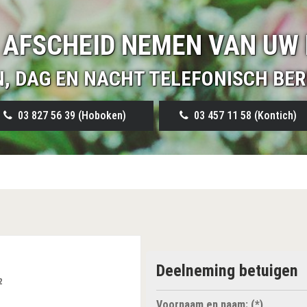
 AFSCHEID NEMEN VAN UW 
N, DAG EN NACHT TELEFONISCH BER
03 827 56 39 (Hoboken)
03 457 11 58 (Kontich)
Deelneming betuigen
2
Voornaam en naam: (*)