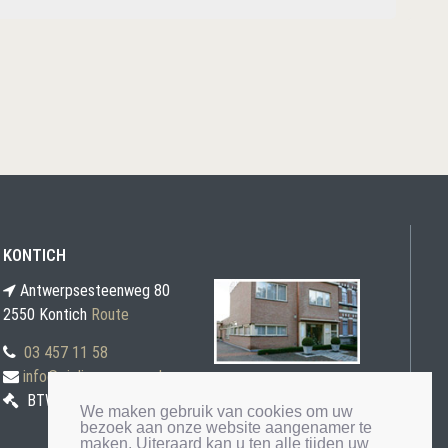
KONTICH
Antwerpsesteenweg 80
2550 Kontich
Route
03 457 11 58
info@gielis-veremans.be
BTW BE0871 030 207
We maken gebruik van cookies om uw
bezoek aan onze website aangenamer te
maken. Uiteraard kan u ten alle tijden uw