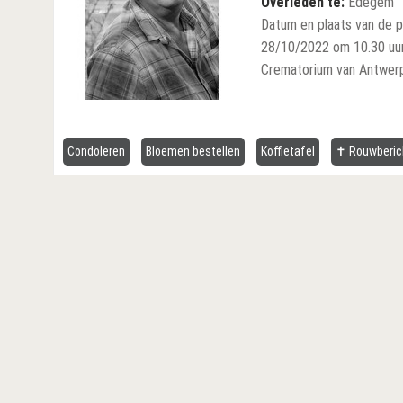
Overleden te:
Edegem
Datum en plaats van de p
28/10/2022 om 10.30 uu
Crematorium van Antwerp
Condoleren
Bloemen bestellen
Koffietafel
✝ Rouwberic