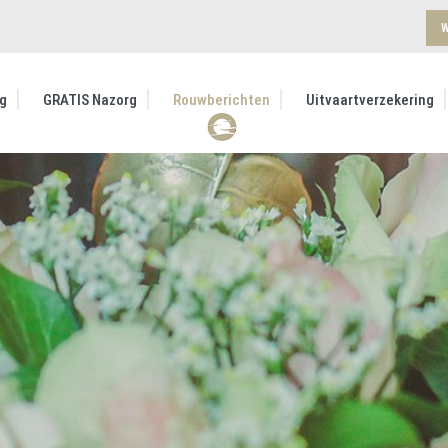
W
g
GRATIS Nazorg
Rouwberichten
Uitvaartverzekering