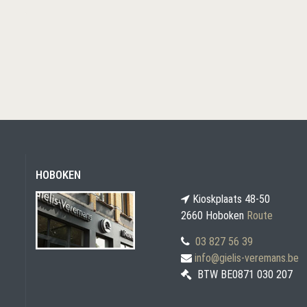
HOBOKEN
Kioskplaats 48-50
2660 Hoboken
Route
03 827 56 39
info@gielis-veremans.be
BTW BE0871 030 207