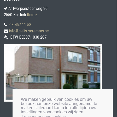
Antwerpsesteenweg 80
2550 Kontich
Route
03 457 11 58
info@gielis-veremans.be
BTW BE0871 030 207
We maken gebruik van cookies om uw
bezoek aan onze website aangenamer te
maken. Uiteraard kan u ten alle tijden uw
instellingen voor cookies wijzigen.
Lees meer over cookies