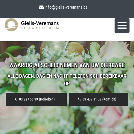
info@gielis-veremans.be
WAARDIG AFSCHEID NEMEN VAN UW DIERBARE
ALLE DAGEN, DAG EN NACHT TELEFONISCH BEREIKBAAR
OP
03 827 56 39 (Hoboken)
03 457 11 58 (Kontich)