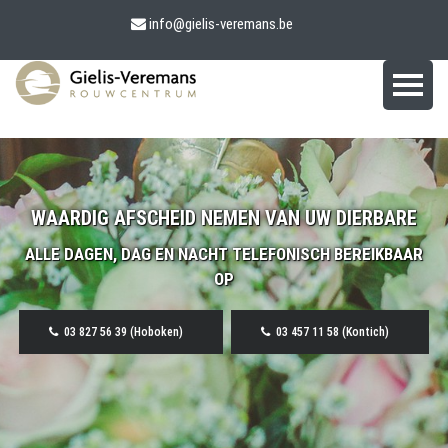
info@gielis-veremans.be
WAARDIG AFSCHEID NEMEN VAN UW DIERBARE
ALLE DAGEN, DAG EN NACHT TELEFONISCH BEREIKBAAR
OP
03 827 56 39 (Hoboken)
03 457 11 58 (Kontich)