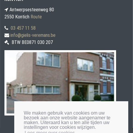
Antwerpsesteenweg 80
2550 Kontich
Route
03 457 11 58
info@gielis-veremans.be
BTW BE0871 030 207
We maken gebruik van cookies om uw
bezoek aan onze website aangenamer te
maken. Uiteraard kan u ten alle tijden uw
instellingen voor cookies wijzigen.
Lees meer over cookies