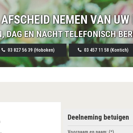
 AFSCHEID NEMEN VAN UW 
N, DAG EN NACHT TELEFONISCH BER
03 827 56 39 (Hoboken)
03 457 11 58 (Kontich)
Deelneming betuigen
3
Voornaam en naam: (*)