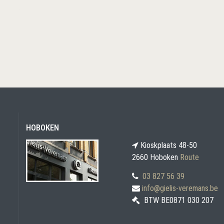
HOBOKEN
Kioskplaats 48-50
2660 Hoboken
Route
03 827 56 39
info@gielis-veremans.be
BTW BE0871 030 207