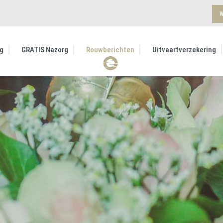
W
g
GRATIS Nazorg
Rouwberichten
Uitvaartverzekering