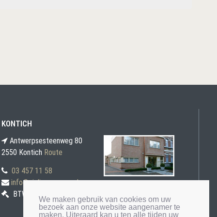
KONTICH
Antwerpsesteenweg 80
2550 Kontich
Route
03 457 11 58
info@gielis-veremans.be
BTW BE0871 030 207
We maken gebruik van cookies om uw
bezoek aan onze website aangenamer te
maken. Uiteraard kan u ten alle tijden uw