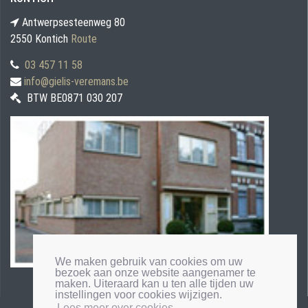
Antwerpsesteenweg 80
2550 Kontich
Route
03 457 11 58
info@gielis-veremans.be
BTW BE0871 030 207
We maken gebruik van cookies om uw
bezoek aan onze website aangenamer te
maken. Uiteraard kan u ten alle tijden uw
instellingen voor cookies wijzigen.
Lees meer over cookies