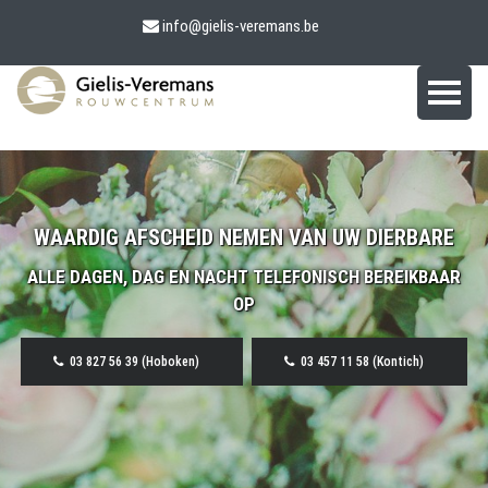
info@gielis-veremans.be
WAARDIG AFSCHEID NEMEN VAN UW DIERBARE
ALLE DAGEN, DAG EN NACHT TELEFONISCH BEREIKBAAR
OP
03 827 56 39 (Hoboken)
03 457 11 58 (Kontich)