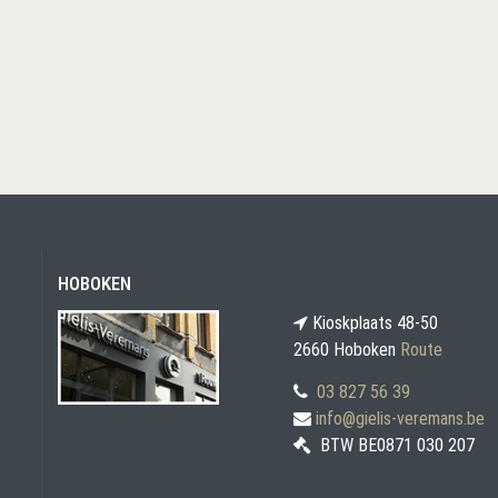
HOBOKEN
Kioskplaats 48-50
2660 Hoboken
Route
03 827 56 39
info@gielis-veremans.be
BTW BE0871 030 207