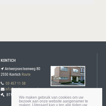
KONTICH
Antwerpsesteenweg 80
2550 Kontich
Route
03 457 11 58
info@gielis-veremans.be
BTW BE0871 030 207
We maken gebruik van cookies om uw
bezoek aan onze website aangenamer te
maken. Uiteraard kan u ten alle tijden uw