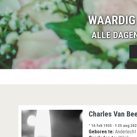
WAARDIG
ALLE DAGE
Charles Van Be
° 16 feb 1935
-
† 25 aug 202
Geboren te:
Anderlecht