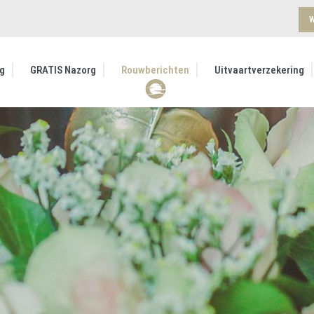
W
g
GRATIS Nazorg
Rouwberichten
Uitvaartverzekering