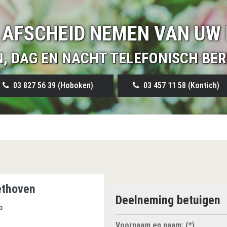
 AFSCHEID NEMEN VAN UW 
N, DAG EN NACHT TELEFONISCH BER
03 827 56 39 (Hoboken)
03 457 11 58 (Kontich)
ethoven
Deelneming betuigen
3
Voornaam en naam: (*)