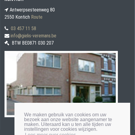
Antwerpsesteenweg 80
2550 Kontich
Route
03 457 11 58
info@gielis-veremans.be
BTW BE0871 030 207
We maken gebruik van cookies om uw
bezoek aan onze website aangenamer te
maken. Uiteraard kan u ten alle tijden uw
instellingen voor cookies wijzigen.
Lees meer over cookies