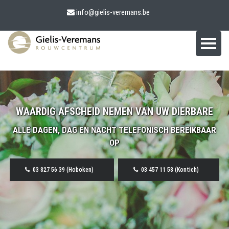
info@gielis-veremans.be
WAARDIG AFSCHEID NEMEN VAN UW DIERBARE
ALLE DAGEN, DAG EN NACHT TELEFONISCH BEREIKBAAR
OP
03 827 56 39 (Hoboken)
03 457 11 58 (Kontich)