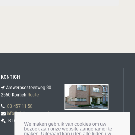
KONTICH
Antwerpsesteenweg 80
2550 Kontich
Route
03 457 11 58
info@gielis-veremans.be
BTW BE0871 030 207
We maken gebruik van cookies om uw
bezoek aan onze website aangenamer te
maken. Uiteraard kan u ten alle tijden uw