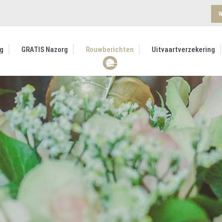
W
g
GRATIS Nazorg
Rouwberichten
Uitvaartverzekering