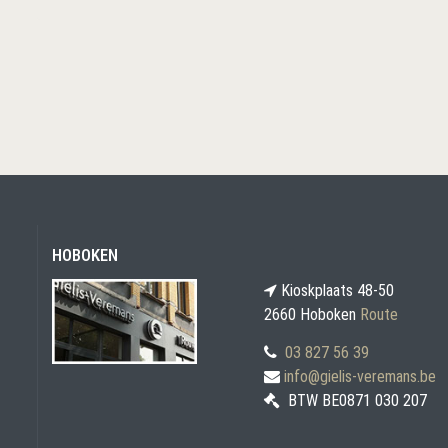
HOBOKEN
Kioskplaats 48-50
2660 Hoboken
Route
03 827 56 39
info@gielis-veremans.be
BTW BE0871 030 207