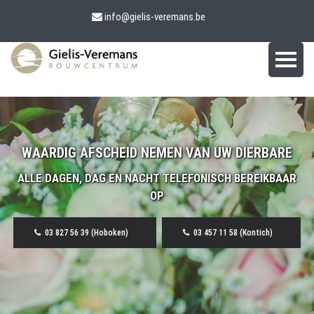
info@gielis-veremans.be
WAARDIG AFSCHEID NEMEN VAN UW DIERBARE
ALLE DAGEN, DAG EN NACHT TELEFONISCH BEREIKBAAR
OP
03 827 56 39 (Hoboken)
03 457 11 58 (Kontich)