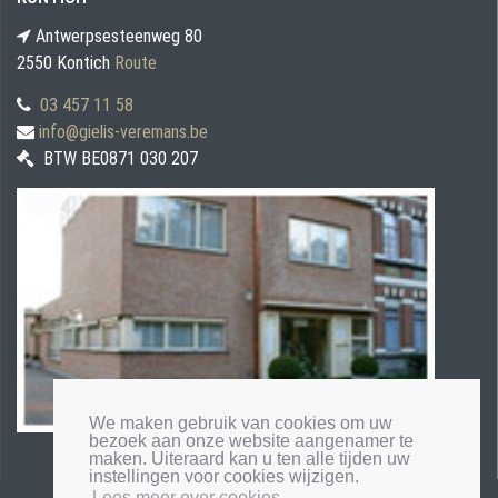
Antwerpsesteenweg 80
2550 Kontich
Route
03 457 11 58
info@gielis-veremans.be
BTW BE0871 030 207
We maken gebruik van cookies om uw
bezoek aan onze website aangenamer te
maken. Uiteraard kan u ten alle tijden uw
instellingen voor cookies wijzigen.
Lees meer over cookies