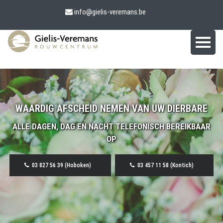
info@gielis-veremans.be
WAARDIG AFSCHEID NEMEN VAN UW DIERBARE
ALLE DAGEN, DAG EN NACHT TELEFONISCH BEREIKBAAR
OP
03 827 56 39 (Hoboken)
03 457 11 58 (Kontich)