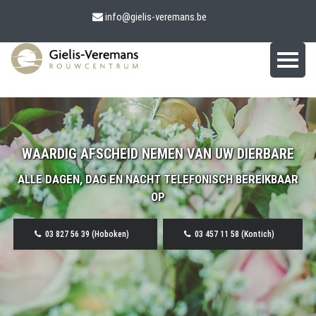
info@gielis-veremans.be
WAARDIG AFSCHEID NEMEN VAN UW DIERBARE
ALLE DAGEN, DAG EN NACHT TELEFONISCH BEREIKBAAR
OP
03 827 56 39 (Hoboken)
03 457 11 58 (Kontich)