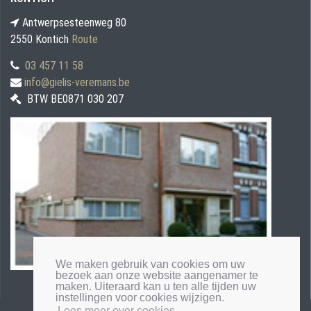
Antwerpsesteenweg 80
2550 Kontich
Route
03 457 11 58
info@gielis-veremans.be
BTW BE0871 030 207
We maken gebruik van cookies om uw
bezoek aan onze website aangenamer te
maken. Uiteraard kan u ten alle tijden uw
instellingen voor cookies wijzigen.
Lees meer over cookies