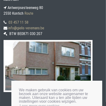
Antwerpsesteenweg 80
2550 Kontich
Route
03 457 11 58
info@gielis-veremans.be
BTW BE0871 030 207
We maken gebruik van cookies om uw
bezoek aan onze website aangenamer te
maken. Uiteraard kan u ten alle tijden uw
instellingen voor cookies wijzigen.
Lees meer over cookies