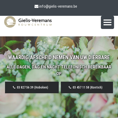
info@gielis-veremans.be
WAARDIG AFSCHEID NEMEN VAN UW DIERBARE
ALLE DAGEN, DAG EN NACHT TELEFONISCH BEREIKBAAR
OP
03 827 56 39 (Hoboken)
03 457 11 58 (Kontich)