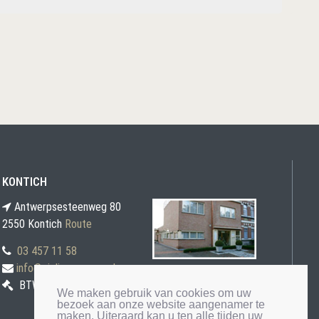
KONTICH
Antwerpsesteenweg 80
2550 Kontich
Route
03 457 11 58
info@gielis-veremans.be
BTW BE0871 030 207
We maken gebruik van cookies om uw
bezoek aan onze website aangenamer te
maken. Uiteraard kan u ten alle tijden uw