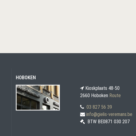
HOBOKEN
Kioskplaats 48-50
2660 Hoboken
Route
03 827 56 39
info@gielis-veremans.be
BTW BE0871 030 207