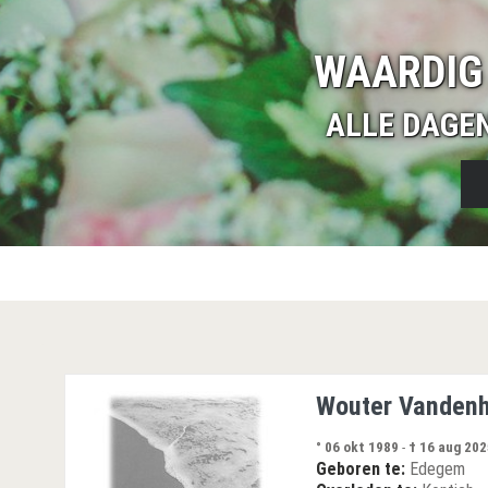
WAARDIG
ALLE DAGE
Wouter Vanden
° 06 okt 1989
-
† 16 aug 202
Geboren te:
Edegem