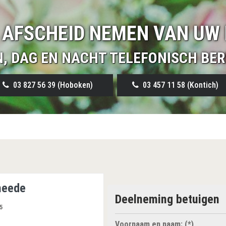
 AFSCHEID NEMEN VAN UW 
N, DAG EN NACHT TELEFONISCH BER
03 827 56 39 (Hoboken)
03 457 11 58 (Kontich)
heede
Deelneming betuigen
5
Voornaam en naam: (*)