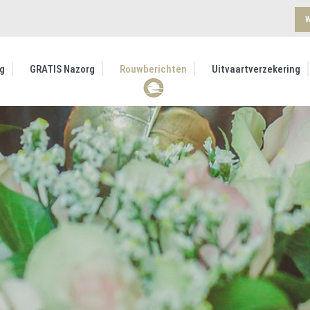
W
g
GRATIS Nazorg
Rouwberichten
Uitvaartverzekering