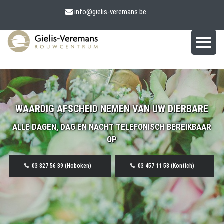
info@gielis-veremans.be
WAARDIG AFSCHEID NEMEN VAN UW DIERBARE
ALLE DAGEN, DAG EN NACHT TELEFONISCH BEREIKBAAR
OP
03 827 56 39 (Hoboken)
03 457 11 58 (Kontich)