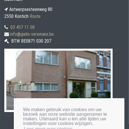
Antwerpsesteenweg 80
2550 Kontich
Route
03 457 11 58
info@gielis-veremans.be
BTW BE0871 030 207
We maken gebruik van cookies om uw
bezoek aan onze website aangenamer te
maken. Uiteraard kan u ten alle tijden uw
instellingen voor cookies wijzigen.
Lees meer over cookies