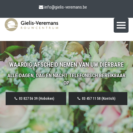
info@gielis-veremans.be
WAARDIG AFSCHEID NEMEN VAN UW DIERBARE
ALLE DAGEN, DAG EN NACHT TELEFONISCH BEREIKBAAR
OP
03 827 56 39 (Hoboken)
03 457 11 58 (Kontich)