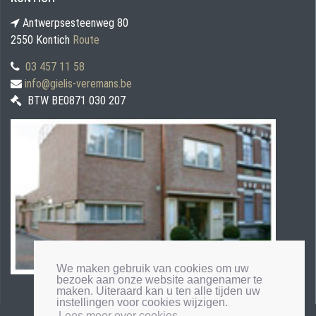
Antwerpsesteenweg 80
2550 Kontich
Route
03 457 11 58
info@gielis-veremans.be
BTW BE0871 030 207
We maken gebruik van cookies om uw
bezoek aan onze website aangenamer te
maken. Uiteraard kan u ten alle tijden uw
instellingen voor cookies wijzigen.
Lees meer over cookies