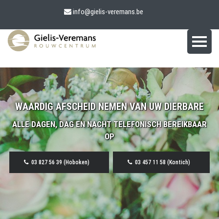
info@gielis-veremans.be
WAARDIG AFSCHEID NEMEN VAN UW DIERBARE
ALLE DAGEN, DAG EN NACHT TELEFONISCH BEREIKBAAR
OP
03 827 56 39 (Hoboken)
03 457 11 58 (Kontich)