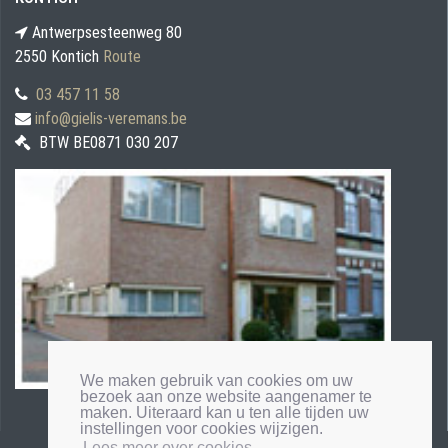
Antwerpsesteenweg 80
2550 Kontich
Route
03 457 11 58
info@gielis-veremans.be
BTW BE0871 030 207
We maken gebruik van cookies om uw
bezoek aan onze website aangenamer te
maken. Uiteraard kan u ten alle tijden uw
instellingen voor cookies wijzigen.
Lees meer over cookies