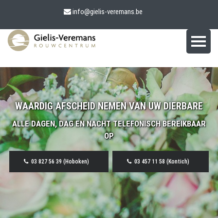
info@gielis-veremans.be
WAARDIG AFSCHEID NEMEN VAN UW DIERBARE
ALLE DAGEN, DAG EN NACHT TELEFONISCH BEREIKBAAR
OP
03 827 56 39 (Hoboken)
03 457 11 58 (Kontich)