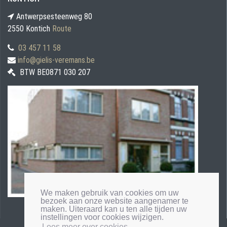
Antwerpsesteenweg 80
2550 Kontich
Route
03 457 11 58
info@gielis-veremans.be
BTW BE0871 030 207
We maken gebruik van cookies om uw
bezoek aan onze website aangenamer te
maken. Uiteraard kan u ten alle tijden uw
instellingen voor cookies wijzigen.
Lees meer over cookies