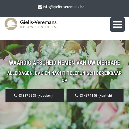
info@gielis-veremans.be
WAARDIG AFSCHEID NEMEN VAN UW DIERBARE
ALLE DAGEN, DAG EN NACHT TELEFONISCH BEREIKBAAR
OP
03 827 56 39 (Hoboken)
03 457 11 58 (Kontich)