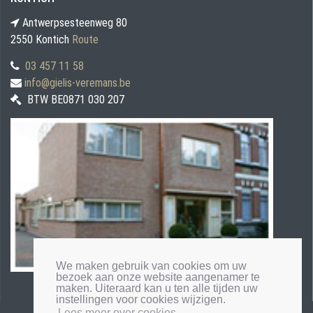
Antwerpsesteenweg 80
2550 Kontich
Route
03 457 11 58
info@gielis-veremans.be
BTW BE0871 030 207
We maken gebruik van cookies om uw
bezoek aan onze website aangenamer te
maken. Uiteraard kan u ten alle tijden uw
instellingen voor cookies wijzigen.
Lees meer over cookies