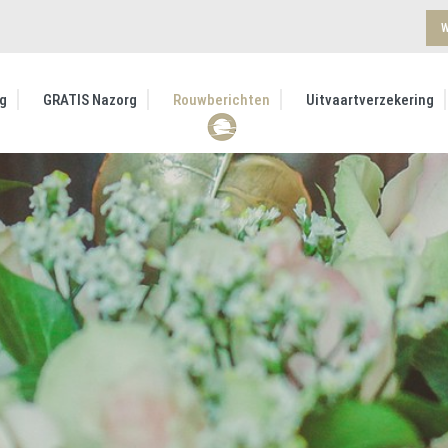
W
g
GRATIS Nazorg
Rouwberichten
Uitvaartverzekering