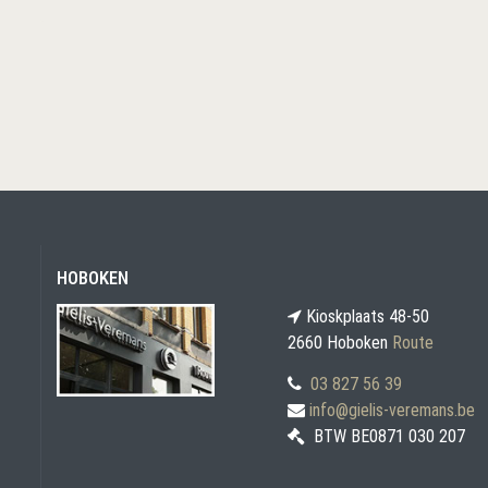
HOBOKEN
Kioskplaats 48-50
2660 Hoboken
Route
03 827 56 39
info@gielis-veremans.be
BTW BE0871 030 207