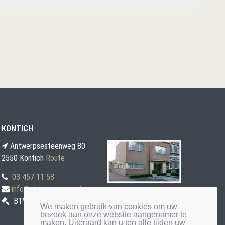
KONTICH
Antwerpsesteenweg 80
2550 Kontich
Route
03 457 11 58
info@gielis-veremans.be
BTW BE0871 030 207
We maken gebruik van cookies om uw
bezoek aan onze website aangenamer te
maken. Uiteraard kan u ten alle tijden uw