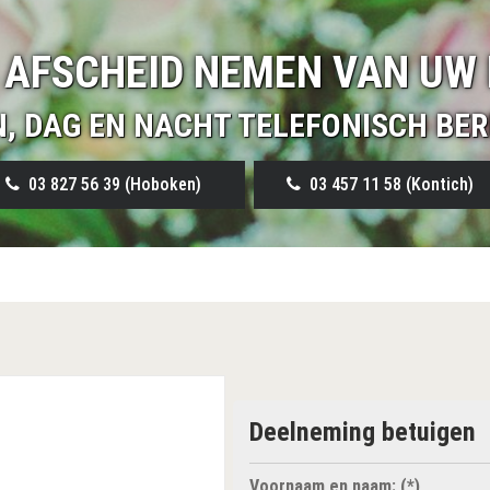
 AFSCHEID NEMEN VAN UW 
N, DAG EN NACHT TELEFONISCH BER
03 827 56 39 (Hoboken)
03 457 11 58 (Kontich)
Deelneming betuigen
Voornaam en naam: (*)