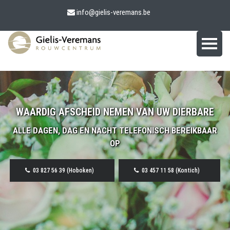
info@gielis-veremans.be
WAARDIG AFSCHEID NEMEN VAN UW DIERBARE
ALLE DAGEN, DAG EN NACHT TELEFONISCH BEREIKBAAR
OP
03 827 56 39 (Hoboken)
03 457 11 58 (Kontich)