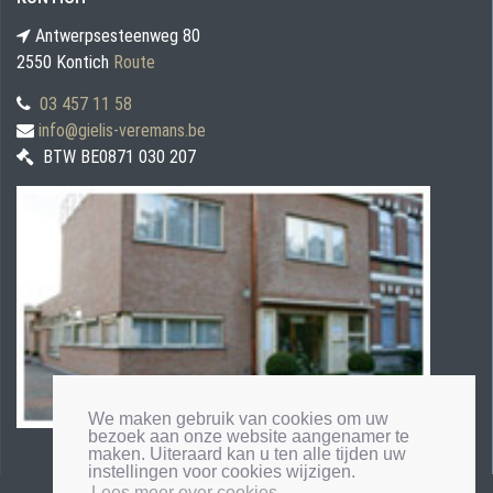
Antwerpsesteenweg 80
2550 Kontich
Route
03 457 11 58
info@gielis-veremans.be
BTW BE0871 030 207
We maken gebruik van cookies om uw
bezoek aan onze website aangenamer te
maken. Uiteraard kan u ten alle tijden uw
instellingen voor cookies wijzigen.
Lees meer over cookies