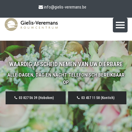
info@gielis-veremans.be
WAARDIG AFSCHEID NEMEN VAN UW DIERBARE
ALLE DAGEN, DAG EN NACHT TELEFONISCH BEREIKBAAR
OP
03 827 56 39 (Hoboken)
03 457 11 58 (Kontich)