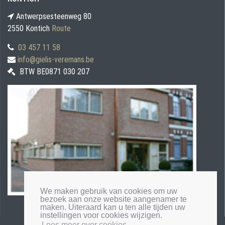
Antwerpsesteenweg 80
2550 Kontich
Route
03 457 11 58
info@gielis-veremans.be
BTW BE0871 030 207
We maken gebruik van cookies om uw
bezoek aan onze website aangenamer te
maken. Uiteraard kan u ten alle tijden uw
instellingen voor cookies wijzigen.
Lees meer over cookies