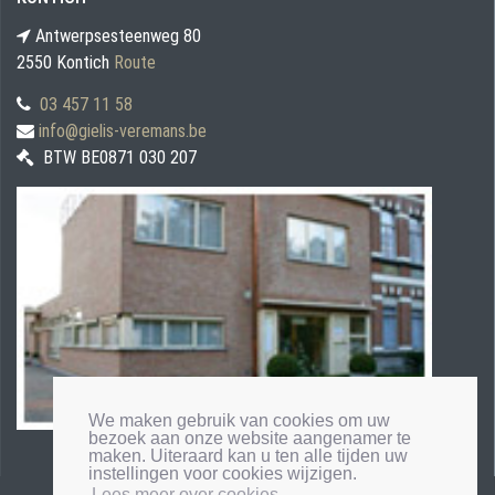
Antwerpsesteenweg 80
2550 Kontich
Route
03 457 11 58
info@gielis-veremans.be
BTW BE0871 030 207
We maken gebruik van cookies om uw
bezoek aan onze website aangenamer te
maken. Uiteraard kan u ten alle tijden uw
instellingen voor cookies wijzigen.
Lees meer over cookies