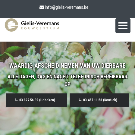
info@gielis-veremans.be
WAARDIG AFSCHEID NEMEN VAN UW DIERBARE
ALLE DAGEN, DAG EN NACHT TELEFONISCH BEREIKBAAR
OP
03 827 56 39 (Hoboken)
03 457 11 58 (Kontich)