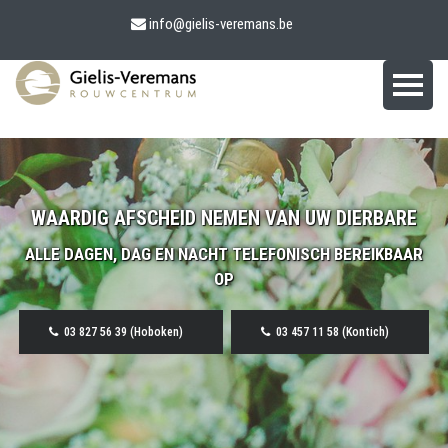
info@gielis-veremans.be
WAARDIG AFSCHEID NEMEN VAN UW DIERBARE
ALLE DAGEN, DAG EN NACHT TELEFONISCH BEREIKBAAR
OP
03 827 56 39 (Hoboken)
03 457 11 58 (Kontich)