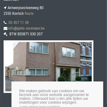
Antwerpsesteenweg 80
2550 Kontich
Route
03 457 11 58
info@gielis-veremans.be
BTW BE0871 030 207
We maken gebruik van cookies om uw
bezoek aan onze website aangenamer te
maken. Uiteraard kan u ten alle tijden uw
instellingen voor cookies wijzigen.
Lees meer over cookies