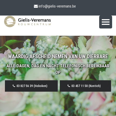
info@gielis-veremans.be
WAARDIG AFSCHEID NEMEN VAN UW DIERBARE
ALLE DAGEN, DAG EN NACHT TELEFONISCH BEREIKBAAR
OP
03 827 56 39 (Hoboken)
03 457 11 58 (Kontich)