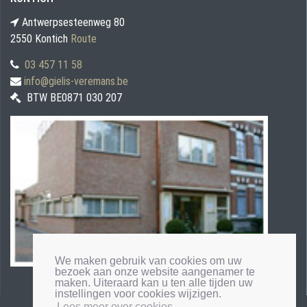
Antwerpsesteenweg 80
2550 Kontich
Route
03 457 11 58
info@gielis-veremans.be
BTW BE0871 030 207
We maken gebruik van cookies om uw
bezoek aan onze website aangenamer te
maken. Uiteraard kan u ten alle tijden uw
instellingen voor cookies wijzigen.
Lees meer over cookies